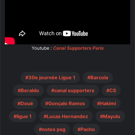
Youtube :
Canal Supporters Paris
30e journée Ligue 1
Barcola
Beraldo
canal supporters
CS
Doué
Gonçalo Ramos
Hakimi
ligue 1
Lucas Hernandez
Mayulu
notes psg
Pacho