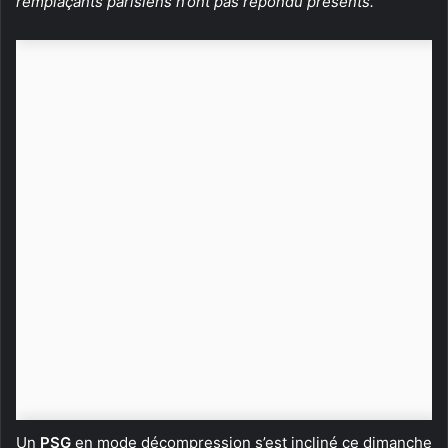
remplaçants parisiens n’ont pas répondu présents.
Un
PSG
en mode décompression s’est incliné ce dimanche