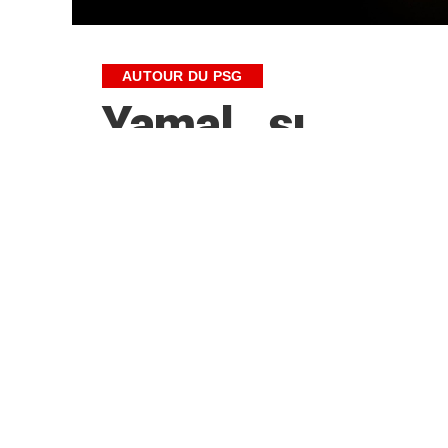
AUTOUR DU PSG
Yamal sur le 
joueurs du 
100M€
par
NicolasB
le 3 juin 2026 à 11:24