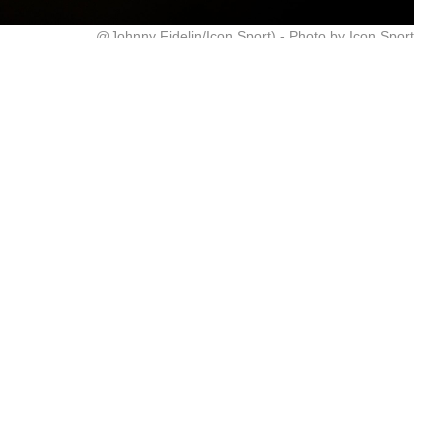
@Johnny Fidelin/Icon Sport) - Photo by Icon Sport
toit du monde, 4
PSG dépasse les
Ad