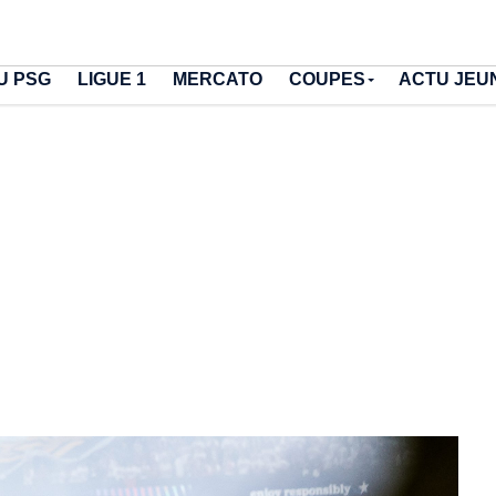
U PSG
LIGUE 1
MERCATO
COUPES
ACTU JEU