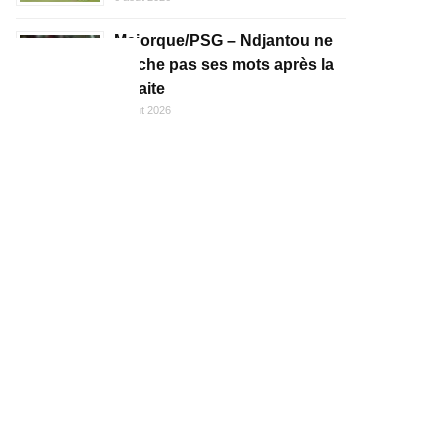
Majorque/PSG – Ndjantou ne
mâche pas ses mots après la
défaite
6 août 2026
Majorque/PSG – Luis Enrique
souligne l’essentiel et regarde
devant
6 août 2026
Revue de presse :
Majorque/PSG et le compliqué
dossier Barcola
6 août 2026
Officiel – Morissaint signe son
premier contrat professionnel
au PSG !