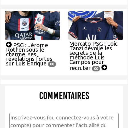
Mercato PSG : Loic
PSG : Jérome
Tanzi dévoile les
Rothen sous le
secrets de la
charme, ses
méthode Luis
révélations fortes
Campos pour
sur Luis Enrique
00
recruter
00
Commentaires