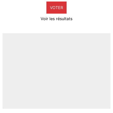
VOTER
Neal Maupay
4%
Voir les résultats
Amine Harit
3%
Faris Moumbagna
4%
Un autre joueur
5%
1669 personnes ont participé aux votes.