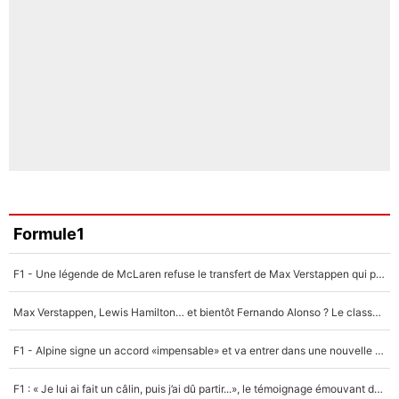
Formule1
F1 - Une légende de McLaren refuse le transfert de Max Verstappen qui pourrait «faire des vagues» et plomber l'ambiance dans l'équipe
Max Verstappen, Lewis Hamilton… et bientôt Fernando Alonso ? Le classement des pilotes les mieux payés en Formule 1 risque de changer !
F1 - Alpine signe un accord «impensable» et va entrer dans une nouvelle dimension : Grande nouvelle pour Pierre Gasly !
F1 : « Je lui ai fait un câlin, puis j’ai dû partir...», le témoignage émouvant de Max Verstappen sur sa fille