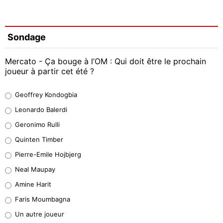
Sondage
Mercato - Ça bouge à l’OM : Qui doit être le prochain
joueur à partir cet été ?
Geoffrey Kondogbia
Geoffrey Kondogbia
38%
Leonardo Balerdi
Leonardo Balerdi
Geronimo Rulli
32%
Quinten Timber
Geronimo Rulli
Pierre-Emile Hojbjerg
5%
Neal Maupay
Quinten Timber
Amine Harit
1%
Faris Moumbagna
Pierre-Emile Hojbjerg
Un autre joueur
9%