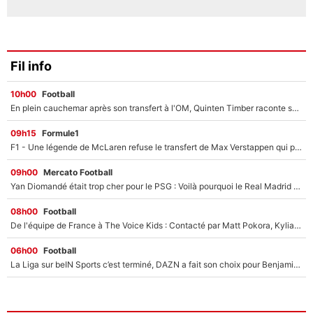
Fil info
10h00
Football
En plein cauchemar après son transfert à l'OM, Quinten Timber raconte ses doutes après sa signature à Marseille
09h15
Formule1
F1 - Une légende de McLaren refuse le transfert de Max Verstappen qui pourrait «faire des vagues» et plomber l'ambiance dans l'équipe
09h00
Mercato Football
Yan Diomandé était trop cher pour le PSG : Voilà pourquoi le Real Madrid a accepté de payer la somme record de 140M€ pour boucler son transfert !
08h00
Football
De l'équipe de France à The Voice Kids : Contacté par Matt Pokora, Kylian Mbappé a accepté de jouer un rôle inédit sur TF1 !
06h00
Football
La Liga sur beIN Sports c’est terminé, DAZN a fait son choix pour Benjamin Da Silva et Omar Da Fonseca !