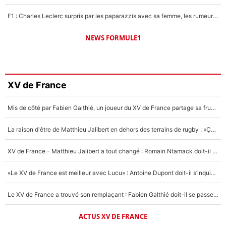
F1 : Charles Leclerc surpris par les paparazzis avec sa femme, les rumeurs étaient vraies !
NEWS FORMULE1
XV de France
Mis de côté par Fabien Galthié, un joueur du XV de France partage sa frustration : «ils ne me l’ont pas dit tout de suite»
La raison d'être de Matthieu Jalibert en dehors des terrains de rugby : «Ça m'atteint autant que si tu touches à un membre de ma famille»
XV de France - Matthieu Jalibert a tout changé : Romain Ntamack doit-il s’inquiéter pour sa place à un an de la Coupe du monde ?
«Le XV de France est meilleur avec Lucu» : Antoine Dupont doit-il s’inquiéter pour sa place ?
Le XV de France a trouvé son remplaçant : Fabien Galthié doit-il se passer d'Antoine Dupont ?
ACTUS XV DE FRANCE