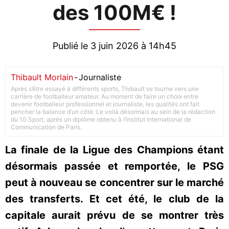
des 100M€ !
Publié le 3 juin 2026 à 14h45
Thibault Morlain
-
Journaliste
Après s’être essayé à différents sports, Thibault se tourne vers une
carrière de footballeur amateur. Au moment de faire un choix entre
devenir footballeur professionnel et journaliste, les qualités ont fait
pencher la balance d’un côté. Le voilà désormais au sein de la rédaction
du 10 Sport, après un diplôme obtenu à l’Institut International de
Communication de Paris.
La finale de la Ligue des Champions étant
désormais passée et remportée, le PSG
peut à nouveau se concentrer sur le marché
des transferts. Et cet été, le club de la
capitale aurait prévu de se montrer très