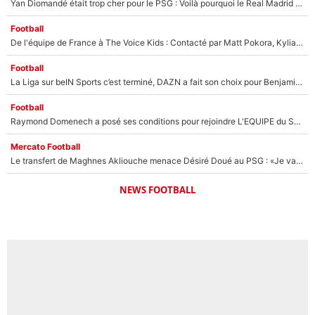
Yan Diomandé était trop cher pour le PSG : Voilà pourquoi le Real Madrid a accepté de payer la somme record de 140M€ pour boucler son transfert !
Football
De l'équipe de France à The Voice Kids : Contacté par Matt Pokora, Kylian Mbappé a accepté de jouer un rôle inédit sur TF1 !
Football
La Liga sur beIN Sports c’est terminé, DAZN a fait son choix pour Benjamin Da Silva et Omar Da Fonseca !
Football
Raymond Domenech a posé ses conditions pour rejoindre L'EQUIPE du Soir : Il refuse de faire l'émission avec un autre chroniqueur !
Mercato Football
Le transfert de Maghnes Akliouche menace Désiré Doué au PSG : «Je valide à 200%»
NEWS FOOTBALL