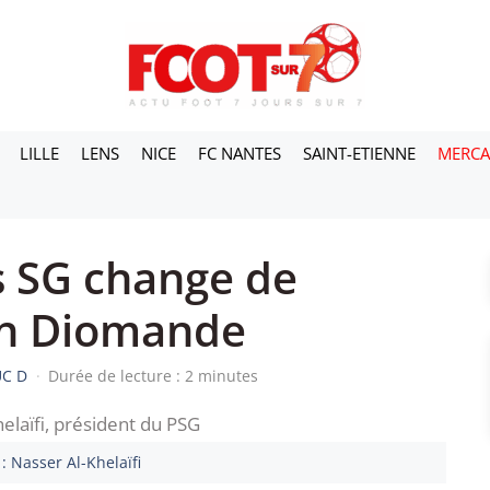
LILLE
LENS
NICE
FC NANTES
SAINT-ETIENNE
MERC
s SG change de
an Diomande
UC D
·
Durée de lecture : 2 minutes
: Nasser Al-Khelaïfi