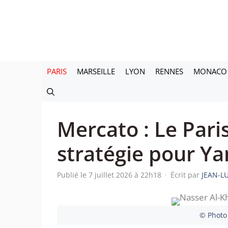
Aller
au
contenu
PARIS
MARSEILLE
LYON
RENNES
MONACO
Mercato : Le Pari
stratégie pour Y
Publié le 7 juillet 2026 à 22h18
·
Écrit par
JEAN-L
© Photo 