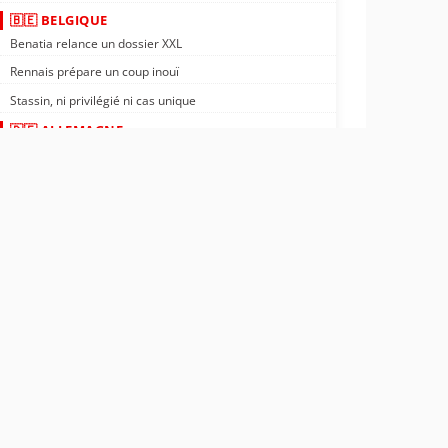
🇧🇪 BELGIQUE
Benatia relance un dossier XXL
Rennais prépare un coup inouï
Stassin, ni privilégié ni cas unique
🇩🇪 ALLEMAGNE
Nantes : Tylel Tati vers l'Allemagne ?
Rennais : transfert négocié en Allemagne
PSG : confirmé, un crack file vers l'Allemagne
🇬🇵 GUADELOUPE
OM : un ailier guadeloupéen à 18M€
Rennais : meneur de jeu guadeloupéen trouvé
ASSE : départ officiel d'Yvann Maçon
🌍 AFRIQUE
OL : nouveau partenaire en Afrique
Nantes : Kombouaré sur un champion d'Afrique
Côte d'Ivoire : le sourire de Désiré Doué