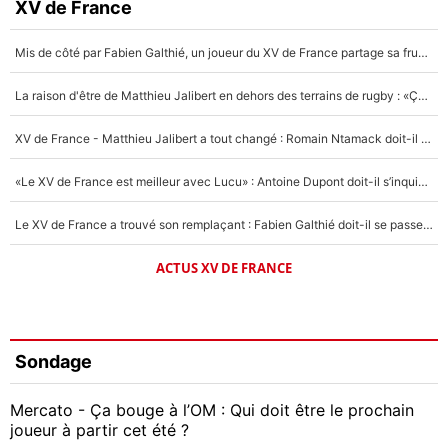
XV de France
Mis de côté par Fabien Galthié, un joueur du XV de France partage sa frustration : «ils ne me l’ont pas dit tout de suite»
La raison d'être de Matthieu Jalibert en dehors des terrains de rugby : «Ça m'atteint autant que si tu touches à un membre de ma famille»
XV de France - Matthieu Jalibert a tout changé : Romain Ntamack doit-il s’inquiéter pour sa place à un an de la Coupe du monde ?
«Le XV de France est meilleur avec Lucu» : Antoine Dupont doit-il s’inquiéter pour sa place ?
Le XV de France a trouvé son remplaçant : Fabien Galthié doit-il se passer d'Antoine Dupont ?
ACTUS XV DE FRANCE
Sondage
Mercato - Ça bouge à l’OM : Qui doit être le prochain
joueur à partir cet été ?