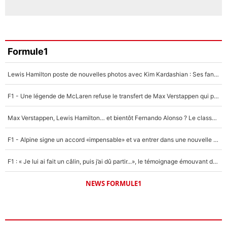
Formule1
Lewis Hamilton poste de nouvelles photos avec Kim Kardashian : Ses fans le voient déjà redevenir champion du monde de F1 grâce à elle !
F1 - Une légende de McLaren refuse le transfert de Max Verstappen qui pourrait «faire des vagues» et plomber l'ambiance dans l'équipe
Max Verstappen, Lewis Hamilton… et bientôt Fernando Alonso ? Le classement des pilotes les mieux payés en Formule 1 risque de changer !
F1 - Alpine signe un accord «impensable» et va entrer dans une nouvelle dimension : Grande nouvelle pour Pierre Gasly !
F1 : « Je lui ai fait un câlin, puis j’ai dû partir...», le témoignage émouvant de Max Verstappen sur sa fille
NEWS FORMULE1