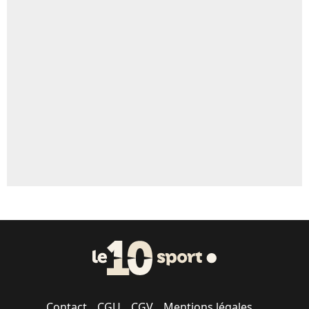
4%
Un autre joueur
5%
1720 personnes ont participé aux votes.
Contact
CGU
CGV
Mentions légales