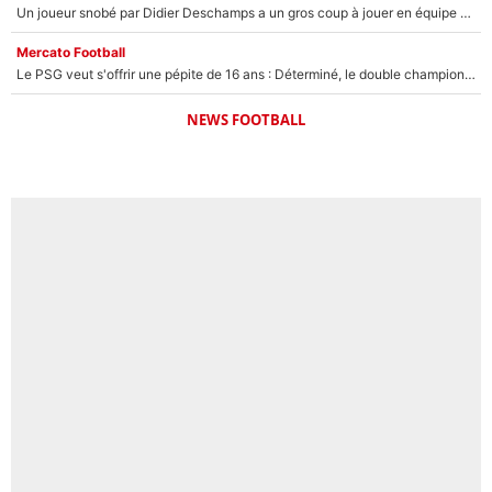
Un joueur snobé par Didier Deschamps a un gros coup à jouer en équipe de France : Zinedine Zidane a trouvé son numéro 9 ?
Mercato Football
Le PSG veut s'offrir une pépite de 16 ans : Déterminé, le double champion d'Europe en titre est prêt à lâcher 40M€ pour celui que l'on compare déjà à Vinicius Jr !
NEWS FOOTBALL