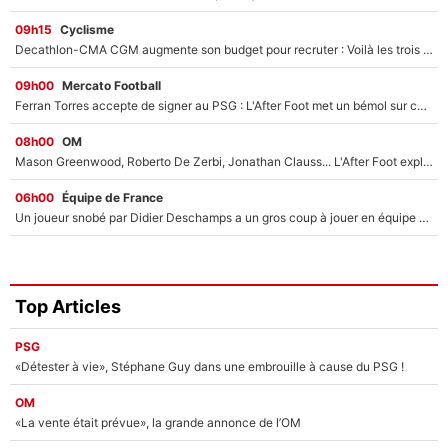
09h15
Cyclisme
Decathlon-CMA CGM augmente son budget pour recruter : Voilà les trois premiers coureurs qui font rejoindre Paul Seixas en 2027 !
09h00
Mercato Football
Ferran Torres accepte de signer au PSG : L'After Foot met un bémol sur ce transfert, le champion du monde va couter trop cher ?
08h00
OM
Mason Greenwood, Roberto De Zerbi, Jonathan Clauss... L'After Foot explique pourquoi Medhi Benatia a craqué à l'OM !
06h00
Équipe de France
Un joueur snobé par Didier Deschamps a un gros coup à jouer en équipe de France : Zinedine Zidane a trouvé son numéro 9 ?
Top Articles
PSG
«Détester à vie», Stéphane Guy dans une embrouille à cause du PSG !
OM
«La vente était prévue», la grande annonce de l’OM