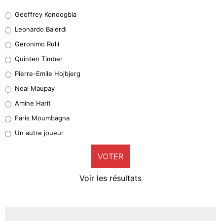
Geoffrey Kondogbia
Geoffrey Kondogbia
38%
Leonardo Balerdi
Leonardo Balerdi
Geronimo Rulli
32%
Quinten Timber
Geronimo Rulli
Pierre-Emile Hojbjerg
5%
Neal Maupay
Quinten Timber
Amine Harit
1%
Faris Moumbagna
Pierre-Emile Hojbjerg
Un autre joueur
9%
VOTER
Neal Maupay
4%
Voir les résultats
Amine Harit
3%
Faris Moumbagna