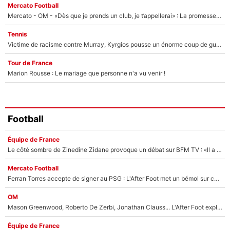
Mercato Football
Mercato - OM - «Dès que je prends un club, je t’appellerai» : La promesse de Marcelino au moment de claquer la porte
Tennis
Victime de racisme contre Murray, Kyrgios pousse un énorme coup de gueule !
Tour de France
Marion Rousse : Le mariage que personne n'a vu venir !
Football
Équipe de France
Le côté sombre de Zinedine Zidane provoque un débat sur BFM TV : «Il a pris 14 cartons rouges»
Mercato Football
Ferran Torres accepte de signer au PSG : L'After Foot met un bémol sur ce transfert, le champion du monde va couter trop cher ?
OM
Mason Greenwood, Roberto De Zerbi, Jonathan Clauss... L'After Foot explique pourquoi Medhi Benatia a craqué à l'OM !
Équipe de France