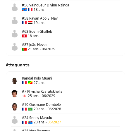
#56 Vainqueur Diyinu Nzinga
18 ans
#58 Rayan Abo El Nay
19 ans
#63 Edem Ghalleb
18 ans
#87 João Neves
21 ans
-
06/2029
Attaquants
Randal Kolo Muani
27 ans
#7 Khvicha Kvaratskhelia
25 ans
-
06/2029
#10 Ousmane Dembélé
29 ans
-
06/2028
#24 Senny Mayulu
20 ans
-
06/2027
#28 Noa Bezeme