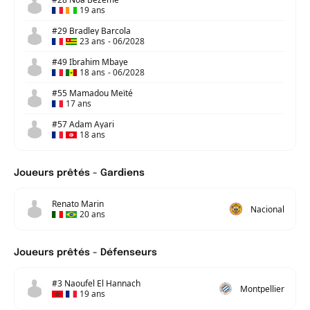
19 ans
#29 Bradley Barcola
23 ans
-
06/2028
#49 Ibrahim Mbaye
18 ans
-
06/2028
#55 Mamadou Meïté
17 ans
#57 Adam Ayari
18 ans
Joueurs prêtés - Gardiens
Renato Marin
Nacional
20 ans
Joueurs prêtés - Défenseurs
#3 Naoufel El Hannach
Montpellier
19 ans