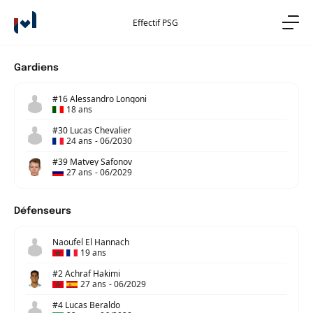
Effectif PSG
Gardiens
#16 Alessandro Longoni
18 ans
#30 Lucas Chevalier
24 ans
-
06/2030
#39 Matvey Safonov
27 ans
-
06/2029
Défenseurs
Naoufel El Hannach
19 ans
#2 Achraf Hakimi
27 ans
-
06/2029
#4 Lucas Beraldo