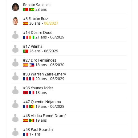
Renato Sanches
28 ans
#8 Fabián Ruiz
30 ans
-
06/2027
#14 Désiré Doué
21 ans
-
06/2029
#17 Vitinha
26 ans
-
06/2029
#27 Dro Fernández
18 ans
-
06/2030
#33 Warren Zaïre-Emery
20 ans
-
06/2029
#36 Younes Idder
18 ans
#47 Quentin Ndjantou
19 ans
-
06/2028
#48 Abdou Fanné-Dramé
19 ans
#53 Paul Bourdin
17 ans