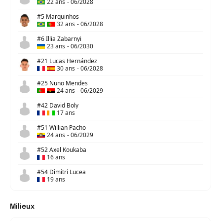
22 ans
-
06/2028
#5 Marquinhos
32 ans
-
06/2028
#6 Illia Zabarnyi
23 ans
-
06/2030
#21 Lucas Hernández
30 ans
-
06/2028
#25 Nuno Mendes
24 ans
-
06/2029
#42 David Boly
17 ans
#51 Willian Pacho
24 ans
-
06/2029
#52 Axel Koukaba
16 ans
#54 Dimitri Lucea
19 ans
Milieux