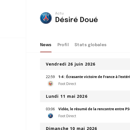
Actu
Désiré Doué
inu Nzinga
 Nay
News
Profil
Stats globales
b
Vendredi 26 juin 2026
Muani
22:59
1-4 : Écrasante victoire de France à l'ext
Foot Direct
atskhelia
Lundi 11 mai 2026
mbélé
03:06
Vidéo, le résumé de la rencontre entre PS
Foot Direct
u
Dimanche 10 mai 2026