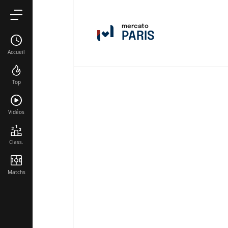
Paul Bourdin
mercato
Vainqueur Diy
PARIS
Accueil
Rayan Abo El
Top
Edem Ghalle
João Neves
Vidéos
Randal Kolo 
Class.
Khvicha Kvar
Matchs
Ousmane De
Senny Mayul