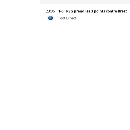
23:06
1-0 : PSG prend les 3 points contre Brest
ola
Foot Direct
ye
ïté