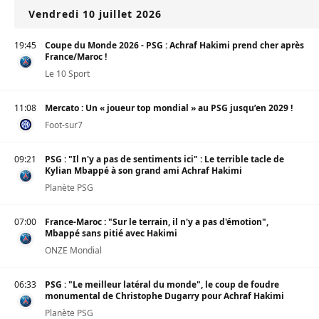
Vendredi 10 juillet 2026
19:45
Coupe du Monde 2026 - PSG : Achraf Hakimi prend cher après
France/Maroc !
Le 10 Sport
11:08
Mercato : Un « joueur top mondial » au PSG jusqu’en 2029 !
Foot-sur7
09:21
PSG : "Il n'y a pas de sentiments ici" : Le terrible tacle de
Kylian Mbappé à son grand ami Achraf Hakimi
Planète PSG
07:00
France-Maroc : "Sur le terrain, il n'y a pas d'émotion",
Mbappé sans pitié avec Hakimi
ONZE Mondial
06:33
PSG : "Le meilleur latéral du monde", le coup de foudre
monumental de Christophe Dugarry pour Achraf Hakimi
Planète PSG