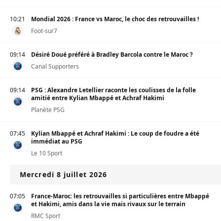
10:21
Mondial 2026 : France vs Maroc, le choc des retrouvailles !
Foot-sur7
09:14
Désiré Doué préféré à Bradley Barcola contre le Maroc ?
Canal Supporters
09:14
PSG : Alexandre Letellier raconte les coulisses de la folle
amitié entre Kylian Mbappé et Achraf Hakimi
Planète PSG
07:45
Kylian Mbappé et Achraf Hakimi : Le coup de foudre a été
immédiat au PSG
Le 10 Sport
Mercredi 8 juillet 2026
07:05
France-Maroc: les retrouvailles si particulières entre Mbappé
et Hakimi, amis dans la vie mais rivaux sur le terrain
RMC Sport