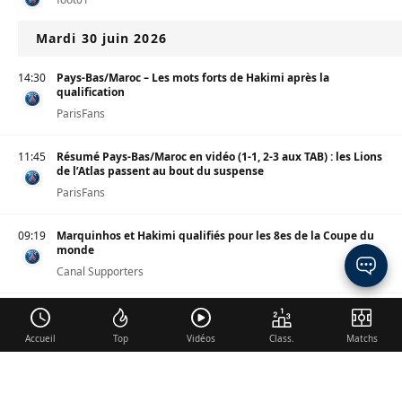
Mardi 30 juin 2026
14:30
Pays-Bas/Maroc – Les mots forts de Hakimi après la
qualification
ParisFans
11:45
Résumé Pays-Bas/Maroc en vidéo (1-1, 2-3 aux TAB) : les Lions
de l’Atlas passent au bout du suspense
ParisFans
09:19
Marquinhos et Hakimi qualifiés pour les 8es de la Coupe du
monde
Canal Supporters
02:09
Pays-Bas/Maroc – Les équipes officielles : Un joueur du PSG
titulaire
Accueil
Top
Vidéos
Class.
Matchs
ParisFans
Lundi 29 juin 2026