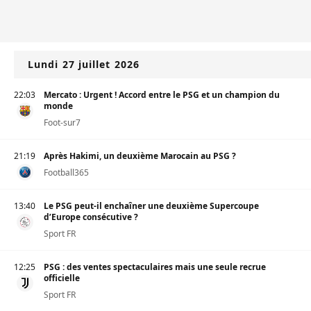
Lundi 27 juillet 2026
22:03
Mercato : Urgent ! Accord entre le PSG et un champion du
monde
Foot-sur7
21:19
Après Hakimi, un deuxième Marocain au PSG ?
Football365
13:40
Le PSG peut-il enchaîner une deuxième Supercoupe
d’Europe consécutive ?
Sport FR
12:25
PSG : des ventes spectaculaires mais une seule recrue
officielle
Sport FR